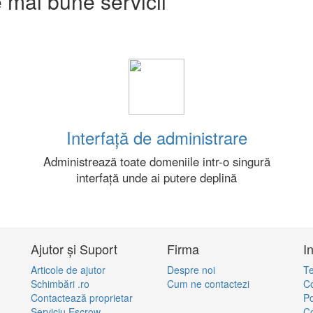
 mai bune servicii
Interfață de administrare
Administrează toate domeniile intr-o singură
interfață unde ai putere deplină
Ajutor și Suport
Firma
I
Articole de ajutor
Despre noi
Te
Schimbări .ro
Cum ne contactezi
Co
Contactează proprietar
Po
Serviciu Escrow
Co