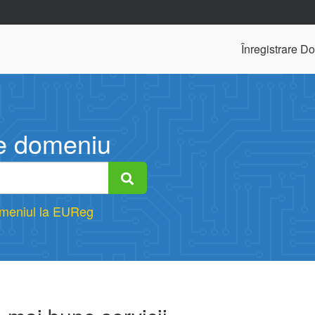
Înregistrare D
e domeniu
omeniul la EUReg