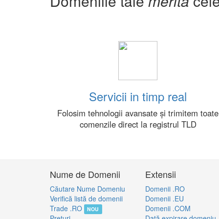
Domeniile tale
merită
cele
Servicii in timp real
Folosim tehnologii avansate și trimitem toate
comenzile direct la registrul TLD
Nume de Domenii
Extensii
Căutare Nume Domeniu
Domenii .RO
Verifică listă de domenii
Domenii .EU
Trade .RO
Domenii .COM
NOU
Preţuri
Dată expirare domeniu