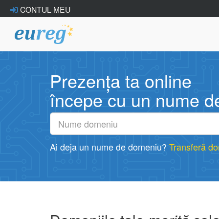
CONTUL MEU
Prezența ta online
începe cu un nume d
Ai deja un nume de domeniu?
Transferă d