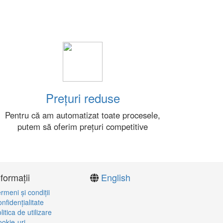
Prețuri reduse
Pentru că am automatizat toate procesele,
putem să oferim prețuri competitive
nformații
English
rmeni şi condiţii
nfidenţialitate
litica de utilizare
okie-uri